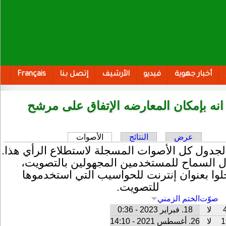
أخبار جهوية
فيديو
الأرشيف
إتصل بنا
Français
انه بإمكان المعارضه الإتفاق على مرشح
سية
عرض
النتائج
الأصوات
(علامة التبويب النشطة)
لجدول كل الأصوات المسجلة لاستطلاع الرأي هذا.
 السماح للمستخدمين المجهولين بالتصويت،
ا بعنوان إنترنت للحواسيب التي استخدموها
للتصويت.
صوّت
الختم الزمني
لا
18. فبراير 2023 - 0:36
1
لا
26. أغسطس 2021 - 14:10