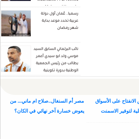
Mauritanie ? Par Ahmed
Mohamed Hamada
رسميا.. عُمان أول دولة
Écrivain et analyste
عربية تحدد موعد بداية
politique
شهر رمضان
نائب البرلماني السابق السيد
موسي ولد ابو سيدي أعمر
يطالب من رئيس الجمعية
الوطنية بدورة تكوينية
للنواب الجديد
الانفتاح على الأسواق
مصر أم السنغال..صلاح ام ماني... من
ية لتوفير الاسمنت
يعوض خسارة آخر نهائي في الكان؟