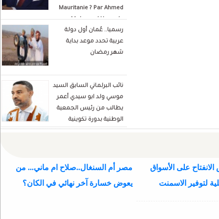
Mauritanie ? Par Ahmed
Mohamed Hamada
رسميا.. عُمان أول دولة
Écrivain et analyste
عربية تحدد موعد بداية
politique
شهر رمضان
نائب البرلماني السابق السيد
موسي ولد ابو سيدي أعمر
يطالب من رئيس الجمعية
الوطنية بدورة تكوينية
للنواب الجديد
الانفتاح على الأسواق
مصر أم السنغال..صلاح ام ماني... من
ية لتوفير الاسمنت
يعوض خسارة آخر نهائي في الكان؟