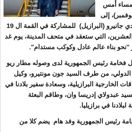
 مساء أمس
أحد (17 نوفمبر)، إلى
مدينة ريو دي جانيرو (البرازيل) للمشاركة في القمة ال 19
لعشرين، التي ستعقد في متحف المدينة، يوم غد
"نحو بناء عالم عادل وكوكب مستدام".
ل فخامة رئيس الجمهورية لدى وصوله مطار ريو
 الدولي، من طرف السيد جون مونتيرو، وكيل
قات الخارجية البرازيلية، وسعادة سفير بلادنا في
لسيد عبدولاي إدريسا وان، وطاقم البعثة
 لبلادنا في برازيليا.
امة رئيس الجمهورية وفد هام يضم كلا من