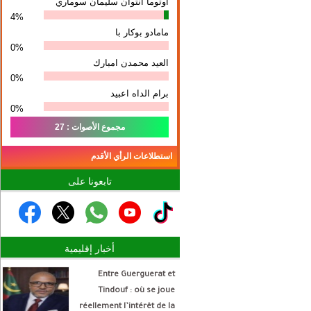
أوتوما انتوان سلیمان سوماري
4%
مامادو بوكار با
0%
العيد محمدن امبارك
0%
برام الداه اعبيد
0%
مجموع الأصوات : 27
استطلاعات الرأي الأقدم
تابعونا على
أخبار إقليمية
Entre Guerguerat et
Tindouf : où se joue
réellement l’intérêt de la