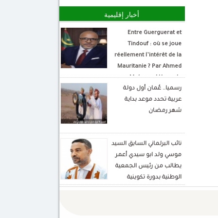
أخبار إقليمية
Entre Guerguerat et
Tindouf : où se joue
réellement l’intérêt de la
Mauritanie ? Par Ahmed
Mohamed Hamada
رسميا.. عُمان أول دولة
Écrivain et analyste
عربية تحدد موعد بداية
politique
شهر رمضان
نائب البرلماني السابق السيد
موسي ولد ابو سيدي أعمر
يطالب من رئيس الجمعية
الوطنية بدورة تكوينية
للنواب الجديد