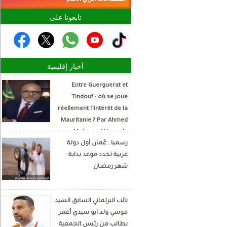
تابعونا على
أخبار إقليمية
Entre Guerguerat et
Tindouf : où se joue
réellement l’intérêt de la
Mauritanie ? Par Ahmed
Mohamed Hamada
رسميا.. عُمان أول دولة
Écrivain et analyste
عربية تحدد موعد بداية
politique
شهر رمضان
نائب البرلماني السابق السيد
موسي ولد ابو سيدي أعمر
يطالب من رئيس الجمعية