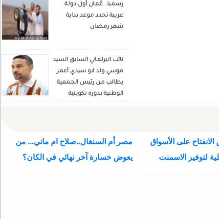
رسميا.. عُمان أول دولة
Écrivain et analyste
عربية تحدد موعد بداية
politique
شهر رمضان
نائب البرلماني السابق السيد
موسي ولد ابو سيدي أعمر
يطالب من رئيس الجمعية
الوطنية بدورة تكوينية
للنواب الجديد
الانفتاح على الأسواق
مصر أم السنغال..صلاح ام ماني... من
ية لتوفير الاسمنت
يعوض خسارة آخر نهائي في الكان؟