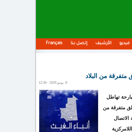
فيديو
الأرشيف
إتصل بنا
Français
متفرقة من البلاد
8. يونيو 2025 - 12:36
بارحة تهاطل
اطق متفرقة من
 الاتصال
للامركزية