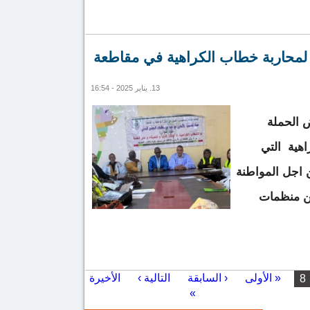
الرئاسة للمطالبة بفك العزلة عن مركز بوصطيله
 لمحاربة خطاب الكراهية في مقاطعة
13. يناير 2025 - 16:54
 الحملة
اھية التي
 اجل المواطنة
من منظمات
التحسيسية لمحاربة خطاب الكراهية في مقاطعة الرياض
« الأولى
‹ السابقة
التالية ›
الأخيرة
8
»