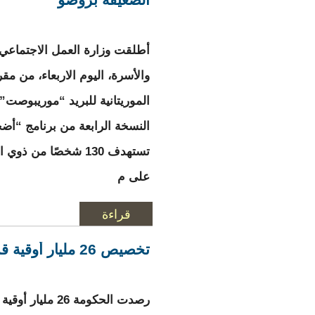
أطلقت وزارة العمل الاجتماعي
والأسرة، اليوم الاربعاء، من مق
الموريتانية للبريد “موريبوصت”
النسخة الرابعة من برنامج “أضح
تستهدف 130 شخصًا من ذ
على م
قراءة
المزيد
حول انطلاق النسخة 
تخصيص 26 مليار أوقية قديمة لتنمية ولاية الترارزة
رصدت الحكومة 26 مليا