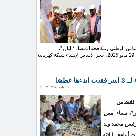
امن الوطني ومكافحة الإقصاء “التآزر”،
هود
ام للتآزر يضع حجر الأساس لشبكة كهربائية ويدشّن مدرسة
ها عطشا
جديدة بروصو (صور)
30. مايو 2025 - 15:32
 للتضامن
زر”، مساء أمس
رئيس محمد ولد
أبناءها الثلاثة