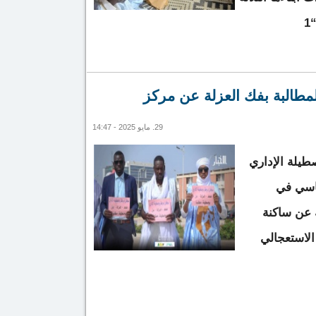
1
3 أسر فقدت أبناءها عطشا
لمطالبة بفك العزلة عن مركز
29. مايو 2025 - 14:47
طيلة الإداري
ئاسي في
 عن ساكنة
الاستعجالي