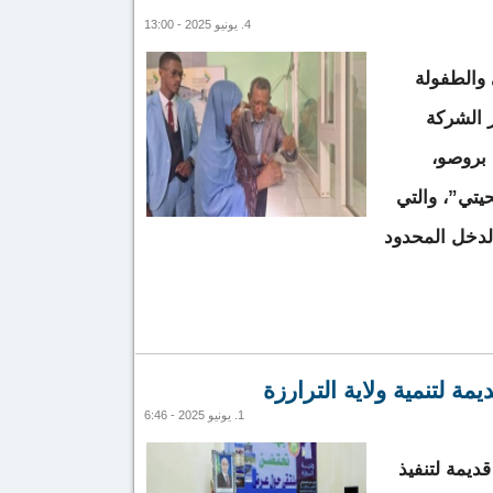
4. يونيو 2025 - 13:00
 والطفولة
ر الشركة
 بروصو،
يتي”، والتي
وي الدخل المحدود
الرابعة من برنامج “أضحيتي” لدعم الأسر الضعيفة بروصو
1. يونيو 2025 - 6:46
ر أوقية قديمة لتنفيذ