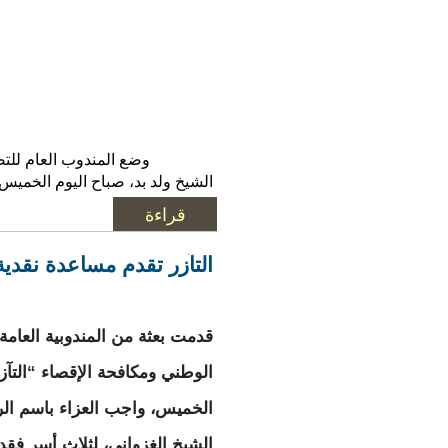
وضع المندوب العام للتض
الشيخ ولد بد، صباح اليوم الخميس 29 مايو 2025، حجر الأساس لإنشاء شبكة كهربائية في حي الكيلومتر 7 ببلدية روصو، وذلك في إطار ج
قراءة
المزيد
حول المندوب الع
التآزر تقدم مساعدة نقدية لــ 3 أسر فقدت أبناء
قدمت بعثة من المندوبية العامة
الوطني ومكافحة الإقصاء “التآ
الخميس، واجب العزاء باسم ال
الشيخ الغزواني، لثلاث أسر فقدت 