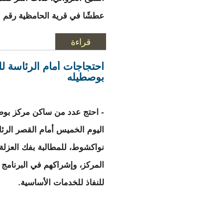
عطشًا في قرية الحامظية رقم “
قراءة
المزيد
حول التآزر تقدم مساعدة نقدية لــ 
احتجاجات أمام الرئاسة ل
بوصطيله
- احتج عدد من ساكن مركز بوص
اليوم الخميس أمام القصر الر
نواكشوط، للمطالبة بفك العزلة
المركز، وإشراكهم في البرنامج 
للنفاذ للخدمات الأساسية.