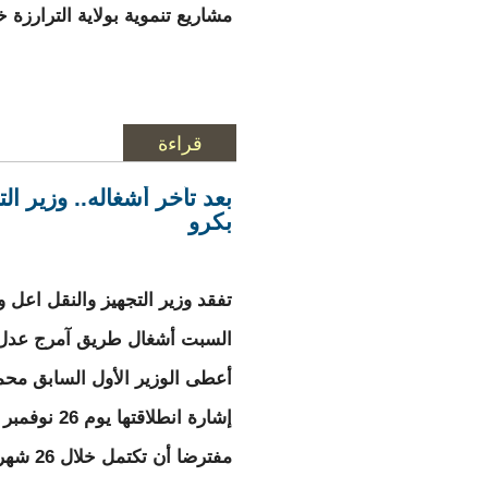
مشاريع تنموية بولاية الترارزة خلال 30 ش
قراءة
المزيد
حول تخصيص 26 مليار أوقية قديمة لتنمية ولاية الترارزة
بعد تأخر أشغاله.. وزير 
بكرو
تفقد وزير التجهيز والنقل اعل و
السبت أشغال طريق آمرج عدل ب
أعطى الوزير الأول السابق محمد
مفترضا أن تكتمل خلال 26 شهرا، أي نهاية