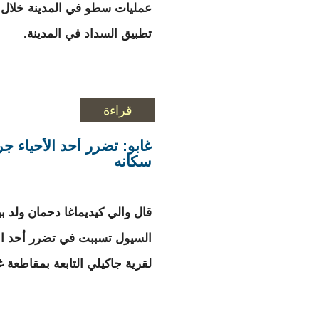
عمليات سطو في المدينة خلال ا
تطبيق السداد في المدينة.
قراءة
المزيد
حول توقيف عصابة يش
غابو: تضرر أحد الأحياء ج
سكانه
قال والي كيديماغا دحمان ولد ب
السيول تسببت في تضرر أحد الأ
لقرية جاكيلي التابعة بمقاطعة غا