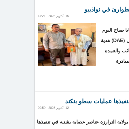
 يحبط محاولة تهريب كميات من القنب الهندي المخدر
طوارئ في نواذيبو
15. أكتوبر 2025 - 14:21
با صباح اليوم
جهاز مزيل الرجفان القلبي الآلي (DAE) هدية
ائب والعمدة
مبادرة
خدمات الطوارئ في نواذيبو
فيذها عمليات سطو بتكند
12. أكتوبر 2025 - 20:59
لاية الترارزة عناصر عصابة يشتبه في تنفيذها