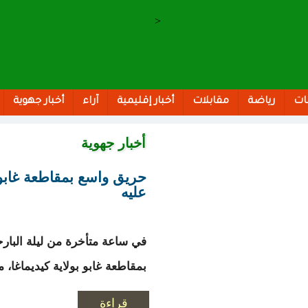
>
ات
رياضة
مقابلات
أخبار إقليمية
آراء
أخبار جهوية
أخبار جهوية
حريق واسع بمقاطعة غابو
عليه
في ساعة متأخرة من ليلة البار
بمقاطعة غابو بولاية كيديماغا، 
قراءة