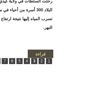
رحلت السلطات في ولاية كيدي 
البلاد 300 أسرة من أحياء في
تسرب المياه إليها نتيجة ارتفاع
النهر.
قراءة
المزيد
حول ترحيل 300 أسرة من أحياء غابو بسبب تسرب مياه النهر
الصفحات
7
6
5
4
3
2
1