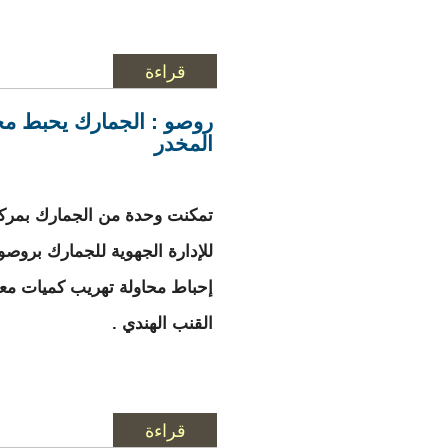
قراءة
المزيد
حول الرئاسة: غزوان
روصو : الجمارك يحبط مح
المخدر
تمكنت وحدة من الجمارك بمركز ال
إحباط محاولة تهريب كميات مع
القنب الهندي .
قراءة