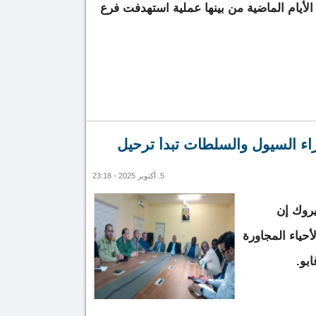
لأيام الماضية من بينها عملية استهدفت فرع
تبه في تنفيذها عمليات سطو بتكند
راء السيول والسلطات تبدأ ترحيل
5. أكتوبر 2025 - 23:18
يروك إن
حياء المجاورة
بو.