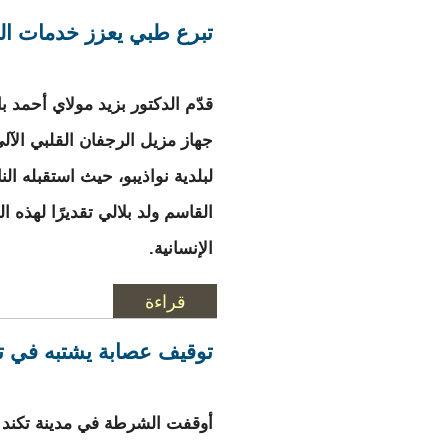
المزيد
حول روصو : الجمارك
تبرع طبي يعزز خدمات ال
قدّم الدكتور بزيد مولاي أحمد با
لبلدية نواذيبو، حيث استقبله الن
القاسم ولد بلالي تقديرًا لهذه ال
الإنسانية.
قراءة
المزيد
حول تبرع طبي يعزز 
توقيف عصابة يشتبه في تن
أوقفت الشرطة في مدينة تكند بو