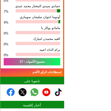
0%
حمادي سيدي المختار محمد عبدي
7%
أوتوما انتوان سلیمان سوماري
4%
مامادو بوكار با
0%
العيد محمدن امبارك
0%
برام الداه اعبيد
0%
مجموع الأصوات : 27
استطلاعات الرأي الأقدم
تابعونا على
أخبار إقليمية