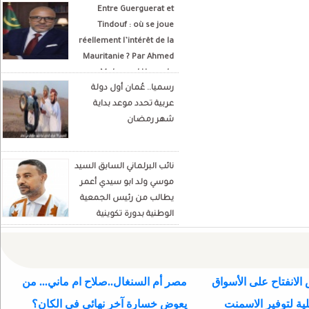
Entre Guerguerat et
Tindouf : où se joue
réellement l’intérêt de la
Mauritanie ? Par Ahmed
Mohamed Hamada
رسميا.. عُمان أول دولة
Écrivain et analyste
عربية تحدد موعد بداية
politique
شهر رمضان
نائب البرلماني السابق السيد
موسي ولد ابو سيدي أعمر
يطالب من رئيس الجمعية
الوطنية بدورة تكوينية
للنواب الجديد
الانفتاح على الأسواق
مصر أم السنغال..صلاح ام ماني... من
ية لتوفير الاسمنت
يعوض خسارة آخر نهائي في الكان؟