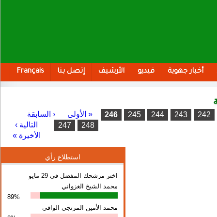
أخبار جهوية
فيديو
الأرشيف
إتصل بنا
Français
« الأولى
‹ السابقة
…
246
245
244
243
242
التالية ›
247
248
الأخيرة »
استطلاع رأي
اختر مرشحك المفضل في 29 مايو
محمد الشيخ الغزواني
89%
محمد الأمين المرتجي الوافي