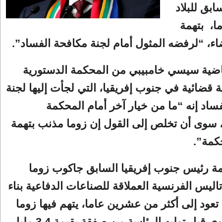
بق للبلاد ​
​، بتهمة
اء، “لرفضه المثول أمام لجنة ​مكافحة الفساد​”.
اضية سيسي خامبيبي من المحكمة الدستورية
قضائية في جنوب إفريقيا، التي لجأت إليها لجنة
ساد إنه “ما من خيار آخر أمام المحكمة
 سوى أن تخلص إلى القول إن زوما مذنب بتهمة
كمة”.
مة رئيس جنوب إفريقيا السابق جاكوب زوما
ليس الفرنسية العملاقة للصناعات الدفاعية بناء
عود إلى أكثر من عشرين عاما، يتهم فيها زوما
بتلقي رشاوى قبل توليه الرئاسة من صفقة بقيمة 3,4 مليار