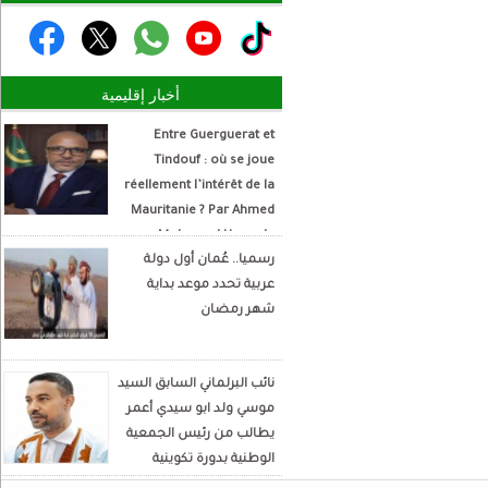
أخبار إقليمية
Entre Guerguerat et
Tindouf : où se joue
réellement l’intérêt de la
Mauritanie ? Par Ahmed
Mohamed Hamada
رسميا.. عُمان أول دولة
Écrivain et analyste
عربية تحدد موعد بداية
politique
شهر رمضان
نائب البرلماني السابق السيد
موسي ولد ابو سيدي أعمر
يطالب من رئيس الجمعية
الوطنية بدورة تكوينية
للنواب الجديد