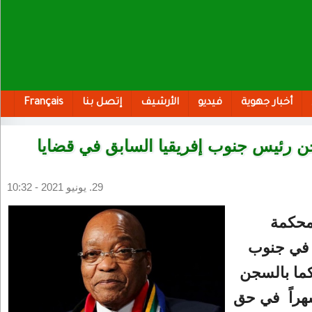
أخبار جهوية
فيديو
الأرشيف
إتصل بنا
Français
 رئيس جنوب إفريقيا السابق في قضايا
29. يونيو 2021 - 10:32
محكمة
 في ​جنوب
كما بالسجن
ة 15 شهراً ​ في حق