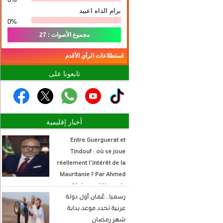
برام الداه اعبيد
0%
مجموع الأصوات : 27
استطلاعات الرأي الأقدم
تابعونا على
أخبار إقليمية
Entre Guerguerat et
Tindouf : où se joue
réellement l’intérêt de la
Mauritanie ? Par Ahmed
Mohamed Hamada
رسميا.. عُمان أول دولة
Écrivain et analyste
عربية تحدد موعد بداية
politique
شهر رمضان