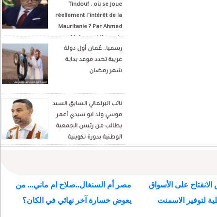
Tindouf : où se joue
réellement l’intérêt de la
Mauritanie ? Par Ahmed
Mohamed Hamada
رسميا.. عُمان أول دولة
Écrivain et analyste
عربية تحدد موعد بداية
politique
شهر رمضان
نائب البرلماني السابق السيد
موسي ولد ابو سيدي أعمر
يطالب من رئيس الجمعية
الوطنية بدورة تكوينية
للنواب الجديد
الانفتاح على الأسواق
مصر أم السنغال..صلاح ام ماني... من
ية لتوفير الاسمنت
يعوض خسارة آخر نهائي في الكان؟