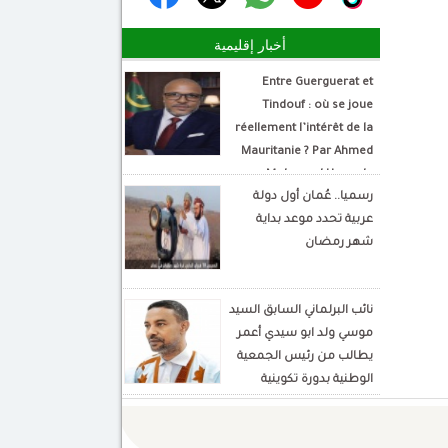
أخبار إقليمية
Entre Guerguerat et
Tindouf : où se joue
réellement l’intérêt de la
Mauritanie ? Par Ahmed
Mohamed Hamada
رسميا.. عُمان أول دولة
Écrivain et analyste
عربية تحدد موعد بداية
politique
شهر رمضان
نائب البرلماني السابق السيد
موسي ولد ابو سيدي أعمر
يطالب من رئيس الجمعية
الوطنية بدورة تكوينية
للنواب الجديد