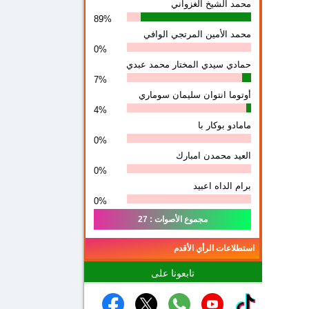
محمد الشيخ الغزواني
89%
محمد الأمين المرتجي الوافي
0%
حمادي سيدي المختار محمد عبدي
7%
أوتوما انتوان سلیمان سوماري
4%
مامادو بوكار با
0%
العيد محمدن امبارك
0%
برام الداه اعبيد
0%
مجموع الأصوات : 27
استطلاعات الرأي الأقدم
تابعونا على