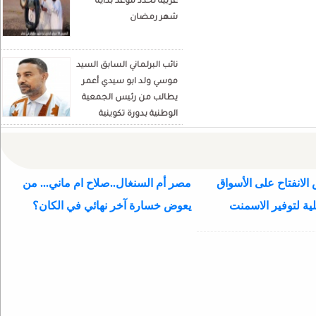
عربية تحدد موعد بداية
politique
شهر رمضان
نائب البرلماني السابق السيد
موسي ولد ابو سيدي أعمر
يطالب من رئيس الجمعية
الوطنية بدورة تكوينية
للنواب الجديد
الانفتاح على الأسواق
مصر أم السنغال..صلاح ام ماني... من
ية لتوفير الاسمنت
يعوض خسارة آخر نهائي في الكان؟