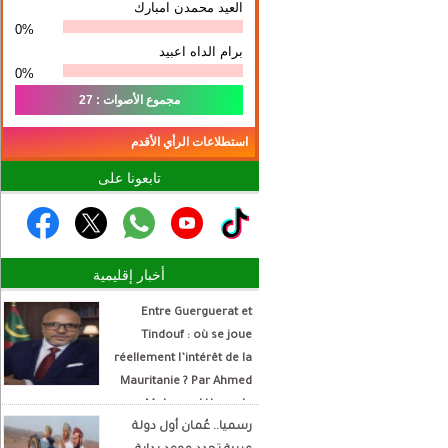
العيد محمدن امبارك
0%
برام الداه اعبيد
0%
مجموع الأصوات : 27
استطلاعات الرأي الأقدم
تابعونا على
أخبار إقليمية
Entre Guerguerat et
Tindouf : où se joue
réellement l’intérêt de la
Mauritanie ? Par Ahmed
Mohamed Hamada
رسميا.. عُمان أول دولة
Écrivain et analyste