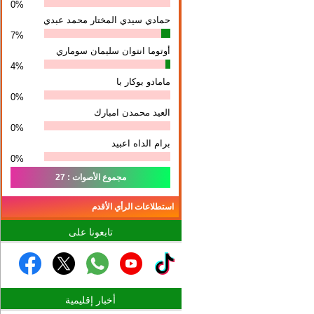
0%
حمادي سيدي المختار محمد عبدي
7%
أوتوما انتوان سلیمان سوماري
4%
مامادو بوكار با
0%
العيد محمدن امبارك
0%
برام الداه اعبيد
0%
مجموع الأصوات : 27
استطلاعات الرأي الأقدم
تابعونا على
أخبار إقليمية