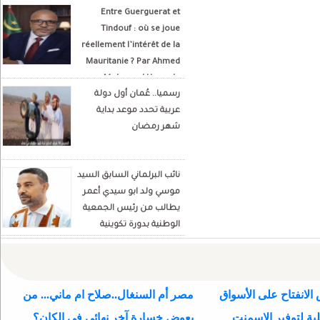
Entre Guerguerat et
Tindouf : où se joue
réellement l’intérêt de la
Mauritanie ? Par Ahmed
Mohamed Hamada
رسميا.. عُمان أول دولة
Écrivain et analyste
عربية تحدد موعد بداية
politique
شهر رمضان
نائب البرلماني السابق السيد
موسي ولد ابو سيدي أعمر
يطالب من رئيس الجمعية
الوطنية بدورة تكوينية
للنواب الجديد
الانفتاح على الأسواق
مصر أم السنغال..صلاح ام ماني... من
ية لتوفير الاسمنت
يعوض خسارة آخر نهائي في الكان؟