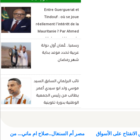
Entre Guerguerat et
Tindouf : où se joue
réellement l’intérêt de la
Mauritanie ? Par Ahmed
Mohamed Hamada
رسميا.. عُمان أول دولة
Écrivain et analyste
عربية تحدد موعد بداية
politique
شهر رمضان
نائب البرلماني السابق السيد
موسي ولد ابو سيدي أعمر
يطالب من رئيس الجمعية
الوطنية بدورة تكوينية
للنواب الجديد
الانفتاح على الأسواق
مصر أم السنغال..صلاح ام ماني... من