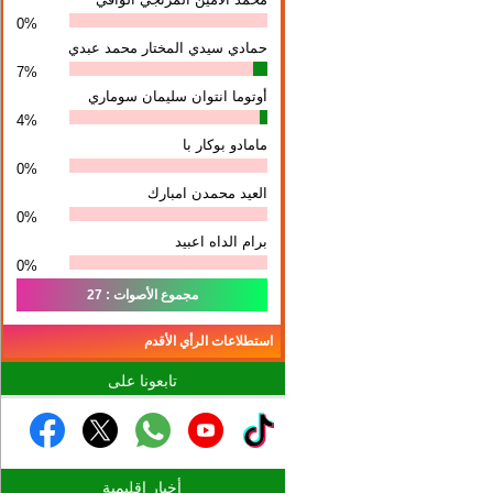
0%
حمادي سيدي المختار محمد عبدي
7%
أوتوما انتوان سلیمان سوماري
4%
مامادو بوكار با
0%
العيد محمدن امبارك
0%
برام الداه اعبيد
0%
مجموع الأصوات : 27
استطلاعات الرأي الأقدم
تابعونا على
أخبار إقليمية