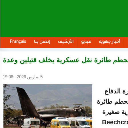
أخبار جهوية
فيديو
الأرشيف
إتصل بنا
Français
تحطم طائرة نقل عسكرية يخلف قتيلين وعدة
5. مارس 2026 - 19:06
ة الدفاع
تحطم طائرة
ة صغيرة
وع Beechcraft