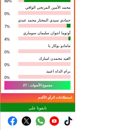
89%
محمد الأمين المرتجي الوافي
0%
حمادي سيدي المختار محمد عبدي
7%
أوتوما انتوان سلیمان سوماري
4%
مامادو بوكار با
0%
العيد محمدن امبارك
0%
برام الداه اعبيد
0%
مجموع الأصوات : 27
استطلاعات الرأي الأقدم
تابعونا على