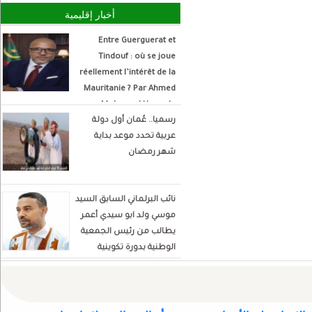
أخبار إقليمية
Entre Guerguerat et
Tindouf : où se joue
réellement l’intérêt de la
Mauritanie ? Par Ahmed
Mohamed Hamada
رسميا.. عُمان أول دولة
Écrivain et analyste
عربية تحدد موعد بداية
politique
شهر رمضان
نائب البرلماني السابق السيد
موسي ولد ابو سيدي أعمر
يطالب من رئيس الجمعية
الوطنية بدورة تكوينية
للنواب الجديد