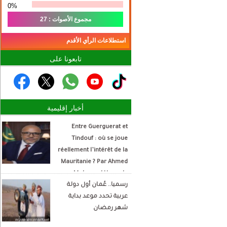
0%
مجموع الأصوات : 27
استطلاعات الرأي الأقدم
تابعونا على
أخبار إقليمية
Entre Guerguerat et
Tindouf : où se joue
réellement l’intérêt de la
Mauritanie ? Par Ahmed
Mohamed Hamada
رسميا.. عُمان أول دولة
Écrivain et analyste
عربية تحدد موعد بداية
politique
شهر رمضان