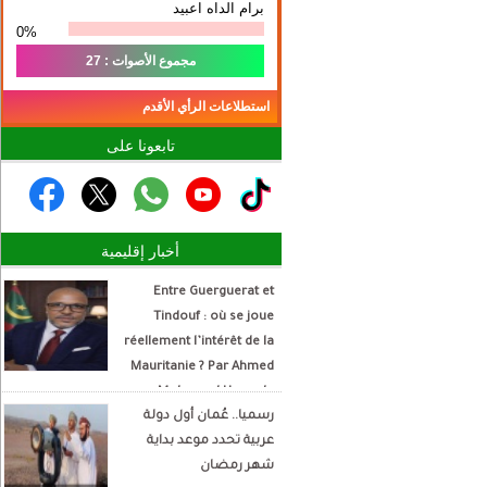
برام الداه اعبيد
0%
مجموع الأصوات : 27
استطلاعات الرأي الأقدم
تابعونا على
أخبار إقليمية
Entre Guerguerat et
Tindouf : où se joue
réellement l’intérêt de la
Mauritanie ? Par Ahmed
Mohamed Hamada
رسميا.. عُمان أول دولة
Écrivain et analyste
عربية تحدد موعد بداية
politique
شهر رمضان