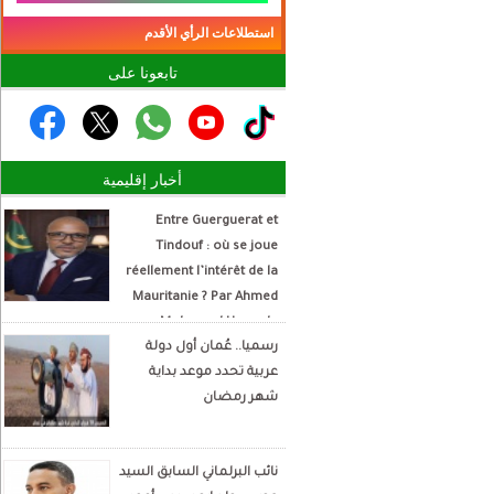
استطلاعات الرأي الأقدم
تابعونا على
أخبار إقليمية
Entre Guerguerat et
Tindouf : où se joue
réellement l’intérêt de la
Mauritanie ? Par Ahmed
Mohamed Hamada
رسميا.. عُمان أول دولة
Écrivain et analyste
عربية تحدد موعد بداية
politique
شهر رمضان
نائب البرلماني السابق السيد