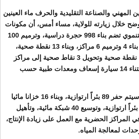
ين المهني والصناعة التقليدية والحرف ماء العينين
أوضح خلال زيارته للولاية، مساء أمس، أن مكونات
البرنامج التنموي تضم بناء 998 حجرة دراسية، وترميم 100
حجرة، مع بناء 4 وترميم 6 مراكز، وبناء 13 نقطة صحية،
وترميم 12 نقطة صحية وتحويل 3 نقاط صحية إلى مراكز
صحية، واقتناء 14 سيارة إسعاف ومعدات طبية حسب
مضيفًا أنه سيتم حفر 89 بئراً ارتوازية، وبناء 16 خزانا مائيا
وتجهيز 11 بئراً ارتوازية، وتوسيع 40 شبكة مائية، وتأهيل
 المراكز الحضرية مع العمل على زيادة الإنتاج،