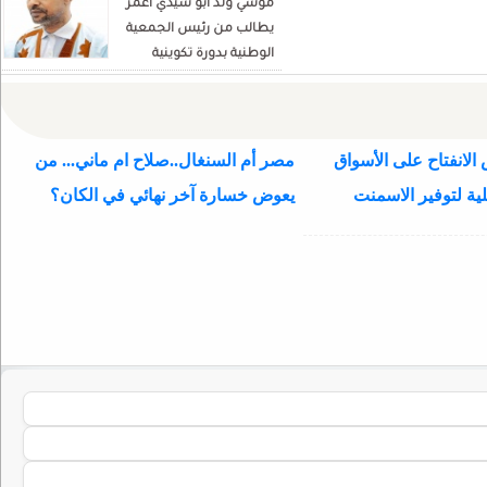
موسي ولد ابو سيدي أعمر
يطالب من رئيس الجمعية
الوطنية بدورة تكوينية
للنواب الجديد
الانفتاح على الأسواق
مصر أم السنغال..صلاح ام ماني... من
ية لتوفير الاسمنت
يعوض خسارة آخر نهائي في الكان؟