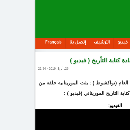
فيديو
الأرشيف
إتصل بنا
Français
ة كتابة التأريخ ( فيديو )
28. أبريل 2019 - 21:34
العام (نواكشوط ) : بثت الموريتانية حلقة من
ابة التاريخ الموريتاني (فيديو ) :
الفيديو: