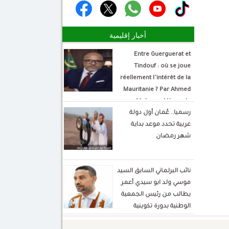
أخبار إقليمية
Entre Guerguerat et
Tindouf : où se joue
réellement l’intérêt de la
Mauritanie ? Par Ahmed
Mohamed Hamada
رسميا.. عُمان أول دولة
Écrivain et analyste
عربية تحدد موعد بداية
politique
شهر رمضان
نائب البرلماني السابق السيد
موسي ولد ابو سيدي أعمر
يطالب من رئيس الجمعية
الوطنية بدورة تكوينية
للنواب الجديد