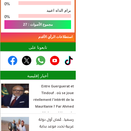
0%
برام الداه اعبيد
0%
مجموع الأصوات : 27
استطلاعات الرأي الأقدم
تابعونا على
أخبار إقليمية
Entre Guerguerat et
Tindouf : où se joue
réellement l’intérêt de la
Mauritanie ? Par Ahmed
Mohamed Hamada
رسميا.. عُمان أول دولة
Écrivain et analyste
عربية تحدد موعد بداية
politique