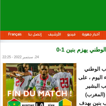
أخبار جهوية
فيديو
الأرشيف
إتصل بنا
Français
وطني يهزم بنين 1-0
24. سبتمبر 2022 - 22:25
خب الوطني
 اليوم ، على
ب البشير
(المغرب)
 بنين بهدف