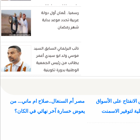
Mohamed Hamada
رسميا.. عُمان أول دولة
Écrivain et analyste
عربية تحدد موعد بداية
politique
شهر رمضان
نائب البرلماني السابق السيد
موسي ولد ابو سيدي أعمر
يطالب من رئيس الجمعية
الوطنية بدورة تكوينية
للنواب الجديد
الانفتاح على الأسواق
مصر أم السنغال..صلاح ام ماني... من
ية لتوفير الاسمنت
يعوض خسارة آخر نهائي في الكان؟