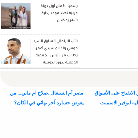
رسميا.. عُمان أول دولة
Écrivain et analyste
عربية تحدد موعد بداية
politique
شهر رمضان
نائب البرلماني السابق السيد
موسي ولد ابو سيدي أعمر
يطالب من رئيس الجمعية
الوطنية بدورة تكوينية
للنواب الجديد
الانفتاح على الأسواق
مصر أم السنغال..صلاح ام ماني... من
ية لتوفير الاسمنت
يعوض خسارة آخر نهائي في الكان؟