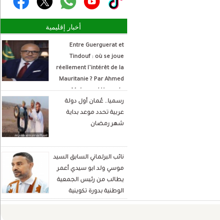
أخبار إقليمية
Entre Guerguerat et
Tindouf : où se joue
réellement l’intérêt de la
Mauritanie ? Par Ahmed
Mohamed Hamada
رسميا.. عُمان أول دولة
Écrivain et analyste
عربية تحدد موعد بداية
politique
شهر رمضان
نائب البرلماني السابق السيد
موسي ولد ابو سيدي أعمر
يطالب من رئيس الجمعية
الوطنية بدورة تكوينية
للنواب الجديد