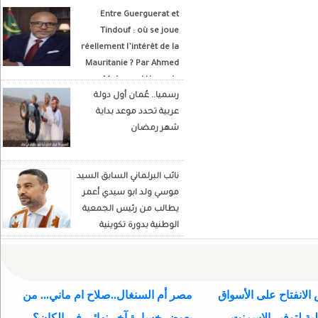
Entre Guerguerat et
Tindouf : où se joue
réellement l’intérêt de la
Mauritanie ? Par Ahmed
Mohamed Hamada
رسميا.. عُمان أول دولة
Écrivain et analyste
عربية تحدد موعد بداية
politique
شهر رمضان
نائب البرلماني السابق السيد
موسي ولد ابو سيدي أعمر
يطالب من رئيس الجمعية
الوطنية بدورة تكوينية
للنواب الجديد
الانفتاح على الأسواق
مصر أم السنغال..صلاح ام ماني... من
ية لتوفير الاسمنت
يعوض خسارة آخر نهائي في الكان؟