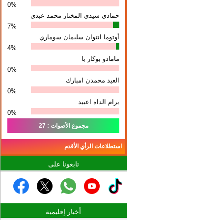
0%
حمادي سيدي المختار محمد عبدي
7%
أوتوما انتوان سلیمان سوماري
4%
مامادو بوكار با
0%
العيد محمدن امبارك
0%
برام الداه اعبيد
0%
مجموع الأصوات : 27
استطلاعات الرأي الأقدم
تابعونا على
أخبار إقليمية