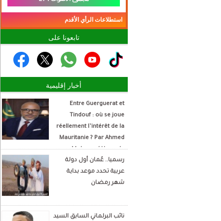
استطلاعات الرأي الأقدم
تابعونا على
أخبار إقليمية
Entre Guerguerat et
Tindouf : où se joue
réellement l’intérêt de la
Mauritanie ? Par Ahmed
Mohamed Hamada
رسميا.. عُمان أول دولة
Écrivain et analyste
عربية تحدد موعد بداية
politique
شهر رمضان
نائب البرلماني السابق السيد