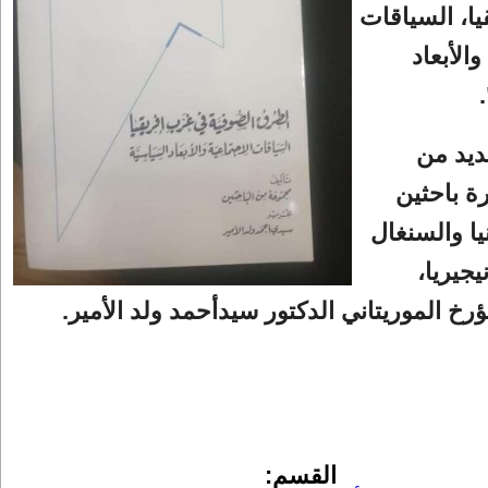
ا، السياقات
والأبعاد
ديد من
ة باحثين
يا والسنغال
يجيريا،
ؤرخ الموريتاني الدكتور سيدأحمد ولد الأمير.
القسم: