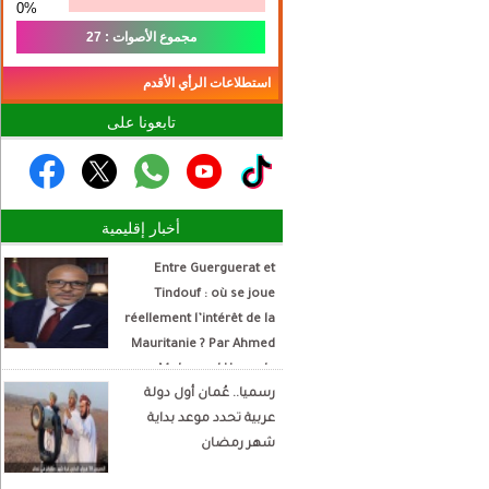
0%
مجموع الأصوات : 27
استطلاعات الرأي الأقدم
تابعونا على
أخبار إقليمية
Entre Guerguerat et
Tindouf : où se joue
réellement l’intérêt de la
Mauritanie ? Par Ahmed
Mohamed Hamada
رسميا.. عُمان أول دولة
Écrivain et analyste
عربية تحدد موعد بداية
politique
شهر رمضان