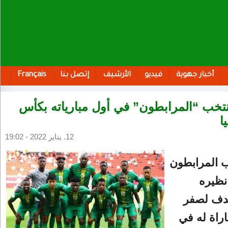
أخبار جهوية
فيديو
الأرشيف
إتصل بنا
Français
تخب “المرابطون” في أول مبارياته بكأس
ا
12. يناير 2022 - 19:02
 المرابطون
ظيره
هدف لصفر
راة له في