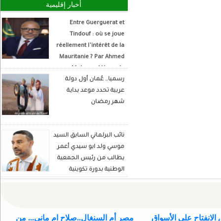
أخبار إقليمية
Entre Guerguerat et
Tindouf : où se joue
réellement l’intérêt de la
Mauritanie ? Par Ahmed
Mohamed Hamada
رسميا.. عُمان أول دولة
Écrivain et analyste
عربية تحدد موعد بداية
politique
شهر رمضان
نائب البرلماني السابق السيد
موسي ولد ابو سيدي أعمر
يطالب من رئيس الجمعية
الوطنية بدورة تكوينية
للنواب الجديد
الانفتاح على الأسواق
مصر أم السنغال..صلاح ام ماني... من