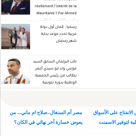
réellement l’intérêt de la
Mauritanie ? Par Ahmed
Mohamed Hamada
رسميا.. عُمان أول دولة
Écrivain et analyste
عربية تحدد موعد بداية
politique
شهر رمضان
نائب البرلماني السابق السيد
موسي ولد ابو سيدي أعمر
يطالب من رئيس الجمعية
الوطنية بدورة تكوينية
للنواب الجديد
الانفتاح على الأسواق
مصر أم السنغال..صلاح ام ماني... من
ية لتوفير الاسمنت
يعوض خسارة آخر نهائي في الكان؟