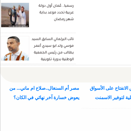
رسميا.. عُمان أول دولة
Écrivain et analyste
عربية تحدد موعد بداية
politique
شهر رمضان
نائب البرلماني السابق السيد
موسي ولد ابو سيدي أعمر
يطالب من رئيس الجمعية
الوطنية بدورة تكوينية
للنواب الجديد
الانفتاح على الأسواق
مصر أم السنغال..صلاح ام ماني... من
ية لتوفير الاسمنت
يعوض خسارة آخر نهائي في الكان؟