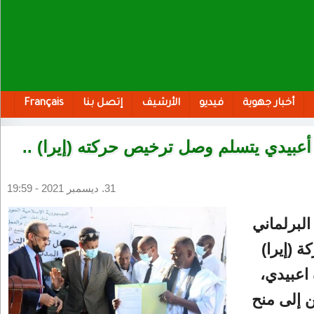
أخبار جهوية
فيديو
الأرشيف
إتصل بنا
Français
 أعبيدي يتسلم وصل ترخيص حركته (إيرا) ..
31. ديسمبر 2021 - 19:59
البرلماني
 (إيرا)
 اعبيدي،
ن إلى منح