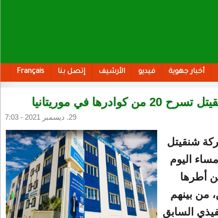
أخبار جهوية
فيديو
الأرشيف
إتصل بنا
Français
 من كوادرها في موريتانيا
29. ديسمبر 2021 - 7:03
ة شنقيتل
مساء اليوم
 من أطرها
 من بينهم
نفيذي السابق