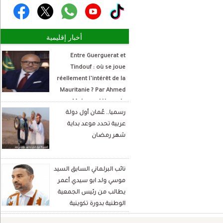
أخبار إقليمية
Entre Guerguerat et
Tindouf : où se joue
réellement l’intérêt de la
Mauritanie ? Par Ahmed
Mohamed Hamada
رسميا.. عُمان أول دولة
Écrivain et analyste
عربية تحدد موعد بداية
politique
شهر رمضان
نائب البرلماني السابق السيد
موسي ولد ابو سيدي أعمر
يطالب من رئيس الجمعية
الوطنية بدورة تكوينية
للنواب الجديد