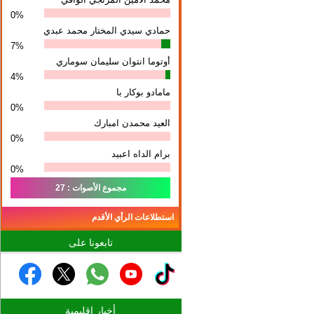
0%
حمادي سيدي المختار محمد عبدي
7%
أوتوما انتوان سلیمان سوماري
4%
مامادو بوكار با
0%
العيد محمدن امبارك
0%
برام الداه اعبيد
0%
مجموع الأصوات : 27
استطلاعات الرأي الأقدم
تابعونا على
أخبار إقليمية