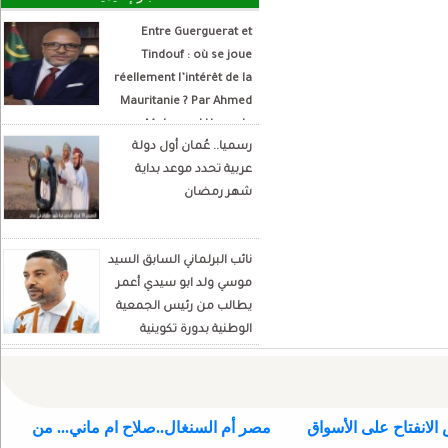
Entre Guerguerat et
Tindouf : où se joue
réellement l’intérêt de la
Mauritanie ? Par Ahmed
Mohamed Hamada
رسميا.. عُمان أول دولة
Écrivain et analyste
عربية تحدد موعد بداية
politique
شهر رمضان
نائب البرلماني السابق السيد
موسي ولد ابو سيدي أعمر
يطالب من رئيس الجمعية
الوطنية بدورة تكوينية
للنواب الجديد
الانفتاح على الأسواق
مصر أم السنغال..صلاح ام ماني... من