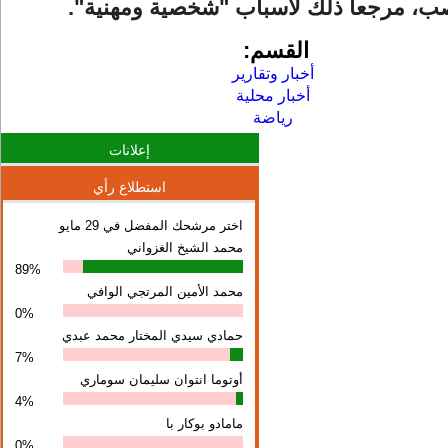
صب، مرجعا ذلك لأسباب "شخصية ومهنية".
القسم:
أخبار وتقارير
أخبار محلية
رياضة
إعلانات
استطلاع رأي
اختر مرشحك المفضل في 29 مايو
محمد الشيخ الغزواني
89%
محمد الأمين المرتجي الوافي
0%
حمادي سيدي المختار محمد عبدي
7%
أوتوما انتوان سلیمان سوماري
4%
مامادو بوكار با
0%