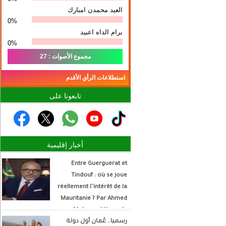
العيد محمدن امبارك
0%
برام الداه اعبيد
0%
مجموع الأصوات : 27
استطلاعات الرأي الأقدم
تابعونا على
أخبار إقليمية
Entre Guerguerat et
Tindouf : où se joue
réellement l’intérêt de la
Mauritanie ? Par Ahmed
Mohamed Hamada
رسميا.. عُمان أول دولة
Écrivain et analyste