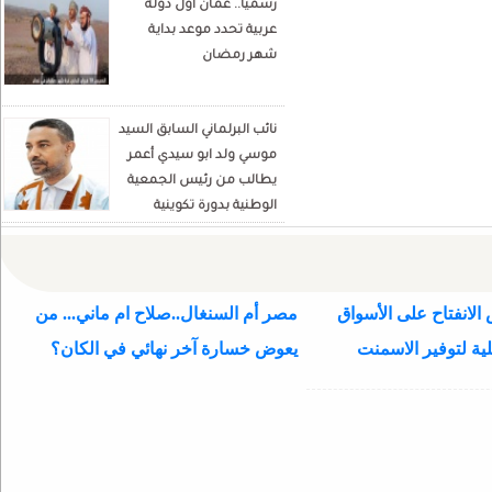
رسميا.. عُمان أول دولة
Écrivain et analyste
عربية تحدد موعد بداية
politique
شهر رمضان
نائب البرلماني السابق السيد
موسي ولد ابو سيدي أعمر
يطالب من رئيس الجمعية
الوطنية بدورة تكوينية
للنواب الجديد
الانفتاح على الأسواق
مصر أم السنغال..صلاح ام ماني... من
ية لتوفير الاسمنت
يعوض خسارة آخر نهائي في الكان؟