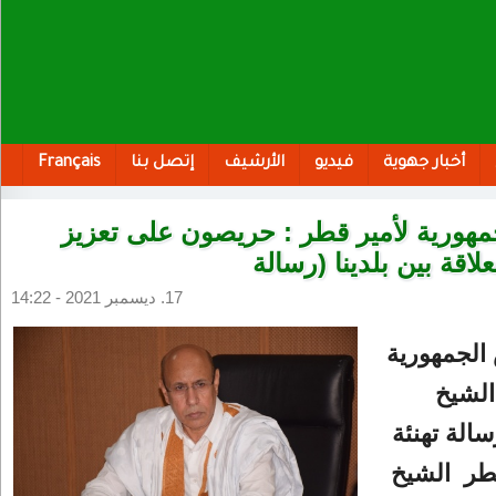
أخبار جهوية
فيديو
الأرشيف
إتصل بنا
Français
هورية لأمير قطر : حريصون على تعزيز
لاقة بين بلدينا (رسالة
17. ديسمبر 2021 - 14:22
الجمهورية
الشيخ
سالة تهنئة
قطر الشيخ