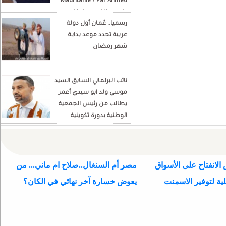
Mauritanie ? Par Ahmed
Mohamed Hamada
رسميا.. عُمان أول دولة
Écrivain et analyste
عربية تحدد موعد بداية
politique
شهر رمضان
نائب البرلماني السابق السيد
موسي ولد ابو سيدي أعمر
يطالب من رئيس الجمعية
الوطنية بدورة تكوينية
للنواب الجديد
الانفتاح على الأسواق
مصر أم السنغال..صلاح ام ماني... من
ية لتوفير الاسمنت
يعوض خسارة آخر نهائي في الكان؟