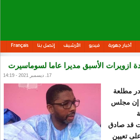
أخبار جهوية
فيديو
الأرشيف
إتصل بنا
Français
ة ازويرات الأسبق مديرا عاما لسوماسيرت
17. ديسمبر 2021 - 14:19
ر مطلعة
 إن مجلس
ة
 قد صادق
لى تعيين