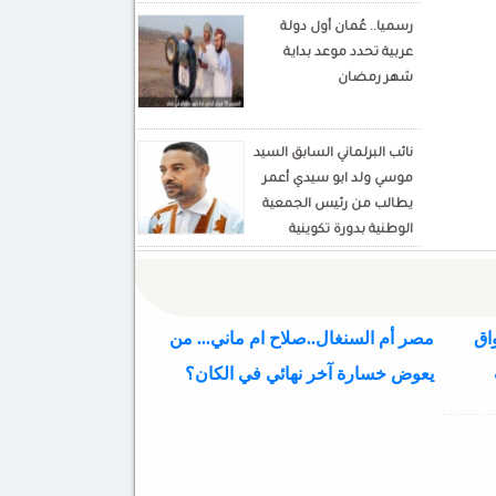
Mohamed Hamada
رسميا.. عُمان أول دولة
Écrivain et analyste
عربية تحدد موعد بداية
politique
شهر رمضان
نائب البرلماني السابق السيد
موسي ولد ابو سيدي أعمر
يطالب من رئيس الجمعية
الوطنية بدورة تكوينية
للنواب الجديد
اق
مصر أم السنغال..صلاح ام ماني... من
يعوض خسارة آخر نهائي في الكان؟