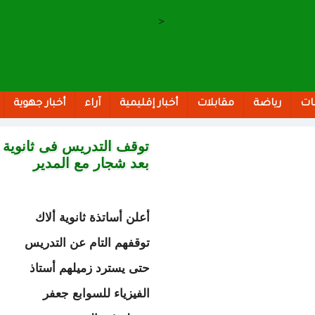
>
ات
رياضة
مقابلات
أخبار إقليمية
آراء
أخبار جهوية
توقف التدريس فى ثانوية أ
بعد شجار مع المدير
أعلن أساتذة ثانوية ألاك
توقفھم التام عن التدريس
حتى يسترد زميلهم أستاذ
الفيزياء للسوابع جعفر