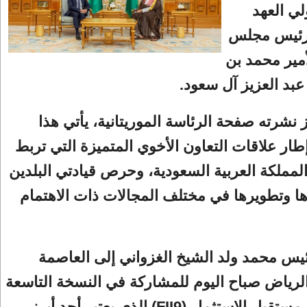
لي العهد
رئيس مجلس
أمير محمد بن
بد العزيز آل سعود.
 نشرته صفحة الرئاسة الموريتانية، يأتي هذا
إطار علاقات التعاون الأخوي المتميزة التي تربط
والمملكة العربية السعودية، وحرص قيادتي البلدين
ا وتطويرها في مختلف المجالات ذات الاهتمام
يس محمد ولد الشيخ الغزواني إلى العاصمة
لرياض صباح اليوم للمشاركة في النسخة التاسعة
من مبادرة مستقبل الاستثمار (FII9) الذي يعتبر أحد أبرز