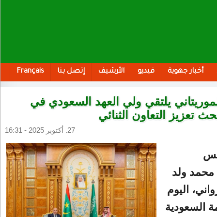
أخبار جهوية
فيديو
الأرشيف
إتصل بنا
Français
موريتاني يلتقي ولي العهد السعودي في
حث تعزيز التعاون الثنائي
27. أكتوبر 2025 - 16:31
يس
 محمد ولد
واني، اليوم
ة السعودية