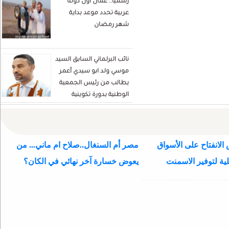
رسميا.. عُمان أول دولة
Écrivain et analyste
عربية تحدد موعد بداية
politique
شهر رمضان
نائب البرلماني السابق السيد
موسي ولد ابو سيدي أعمر
يطالب من رئيس الجمعية
الوطنية بدورة تكوينية
للنواب الجديد
الانفتاح على الأسواق
مصر أم السنغال..صلاح ام ماني... من
ية لتوفير الاسمنت
يعوض خسارة آخر نهائي في الكان؟