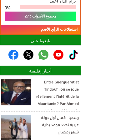
برام الداه اعبيد
0%
مجموع الأصوات : 27
استطلاعات الرأي الأقدم
تابعونا على
أخبار إقليمية
Entre Guerguerat et
Tindouf : où se joue
réellement l’intérêt de la
Mauritanie ? Par Ahmed
Mohamed Hamada
رسميا.. عُمان أول دولة
Écrivain et analyste
عربية تحدد موعد بداية
politique
شهر رمضان