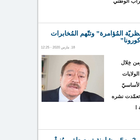
تراب الوطني
يل البيانات الضخمة موريتانيا من تفشي فيروس كورونا
ظريّة المُؤامرة” وتتّهم المُخابرات
ورونا”
18. مارس 2020 - 12:25
ومن خِلال
الولايات
الأساسيّ
 تعمّدت نشره
 ا
ّأكيد على “نظريّة المُؤامرة” وتتّهم المُخابرات الأمريكيّة بنشر
غْ