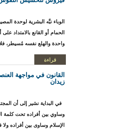
الوباء نبَّه البشرية لوحدة ال
الحمام أو القانع بالامتداد على
واحدة والهلع نفسه مُسيطر، فلا
قراءة
المزيد
حول فيروس لتحسيس النفوس 2من5 برشل
القانون في مواجهة العنصر
زيدان
في البداية نشير إلى أن المجتم
وساوي بين أفراده تحت كلمة التو
الإسلام وساوى بين أفراده ولا