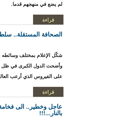
لم يضع في منهجهم قدما.
قراءة
المزيد
حول سيدي محمد سيد 
الصحافة المستقلة.. سلطة
شكًل الإعلام بمختلف وسائطه ال
وأضحت الدول الكبرى في ظل عج
على الفيروس الذي أرعب العالم
قراءة
المزيد
حول الصحافة المستق
عاجل وخطير.. الى فخامة 
بالنار...!!!