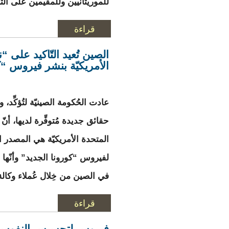
للموريتانيين وللمقيمين على ال
قراءة
المزيد
حول هكذا سينقذ تحل
الصين تُعيد التّأكيد على “ن
الأمريكيّة بنشر فيروس “ك
عادت الحُكومة الصينيّة لتُؤكِّد، 
حقائق جديدة مُتوفِّرة لديها، أنّ 
المتحدة الأمريكيّة هي المصدر 
لفيروس “كورونا الجديد” وأنّها
في الصين من خِلال عُملاء وكالة
قراءة
المزيد
حول الصين تُعيد الت
فيروس لتحسيس النفوس 2من5 برشلونة : مصطفى مُنِي