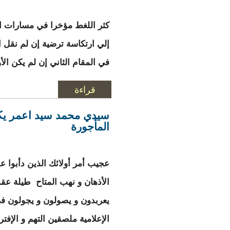
كثر اللغط مؤخرا في مسارات الت
إلي ارتكاسة ترضية إن لم نقل ا
في المقام الثاني إن لم يكن ال
قراءة
المزيد
حول ويكيلكس موريتان
سيدي محمد سيد اعمر يكتب
المأجورة
عجيب أمر أولائك الذين دأبوا عل
الأذهان و نهب المتاح طيلة عقد
يعربدون و يصولون و يجولون ف
الإعلامية ملصقين التهم و الإفت