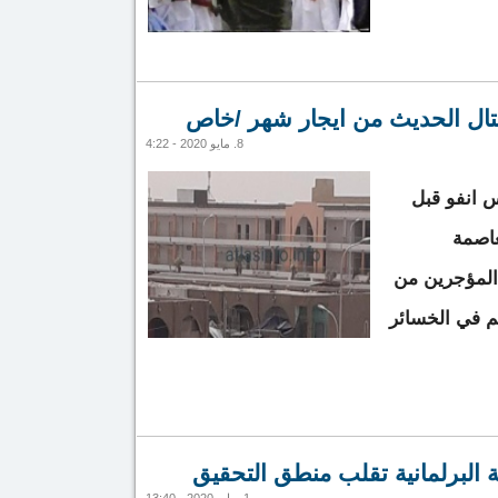
حول استغلال عزيز لمنصبه كرئيس لموريتانيا واستنزاف ثرواتها على مدى 11 سنة
تال الحديث من ايجار شهر /خاص
متواصلة دون رادع
8. مايو 2020 - 4:22
 انفو قبل
عاصمة
المؤجرين من
م في الخسائر
ن لسوق كبتال الحديث من ايجار شهر /خاص
ة البرلمانية تقلب منطق التحقيق