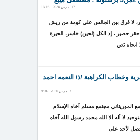
فيروس “كورونا”
17. مارس 2020 - 13:16
مصير، لا فرق بين الجالس على كومة من ريش
 أحقر حصير ، إذ الكل (لحين) خاسر، الحيرة
 اتجاه يَص
ونة : مصطفى مُنِيغْ
ية وخطاب الكراهية /ذ/ النعمه أحمد
7. مارس 2020 - 9:04
ع الموريتاني مجتمع مسلم آخاه الإسلام
حيد لا أله ألا الله محمد رسول الله آخاه
 فضل لأحد على