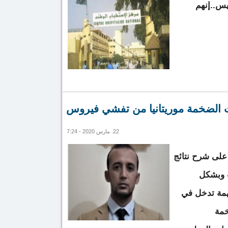
يس..إنهم
 فخامة رئيس الجمهورية.... إنهم يلعبون بالنار...!!!
ات الضخمة موريتانيا من تفشي فيروس
22. مارس 2020 - 7:24
 على شرح نتائج
ت وبشكل
مة تدخل في
خمة