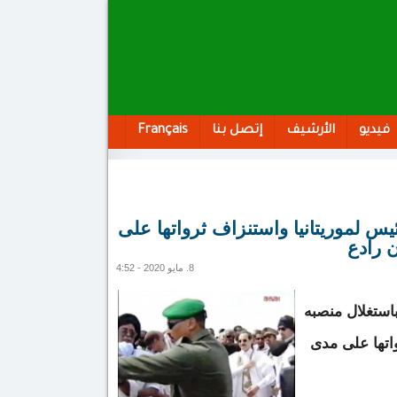
فيديو
الأرشيف
إتصل بنا
Français
يس لموريتانيا واستنزاف ثرواتها على
8. مايو 2020 - 4:52
استغلال منصبه
اتها على مدى