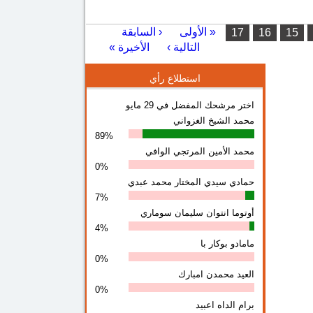
جهة العنصرية وخطاب الكراهية /ذ/ النعمه أحمد زيدان
« الأولى
‹ السابقة
…
17
16
15
التالية ›
الأخيرة »
استطلاع رأي
اختر مرشحك المفضل في 29 مايو
محمد الشيخ الغزواني
89%
محمد الأمين المرتجي الوافي
0%
حمادي سيدي المختار محمد عبدي
7%
أوتوما انتوان سلیمان سوماري
4%
مامادو بوكار با
0%
العيد محمدن امبارك
0%
برام الداه اعبيد