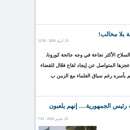
اعمر يكتب .. تيار الارجاف وأصحاب الأقلام المأجورة
 بلا مخالب!
13. أبريل 2020 - 12:55
سلاح الأكثر نجاعة في وجه جائحة كورونا،
زها المتواصل عن إيجاد لقاح فعًال للقضاء
 بأسره رغم سباق العلماء مع الزمن ب
لة.. سلطة بلا مخالب!
رئيس الجمهورية.... إنهم يلعبون
22. مارس 2020 - 7:57