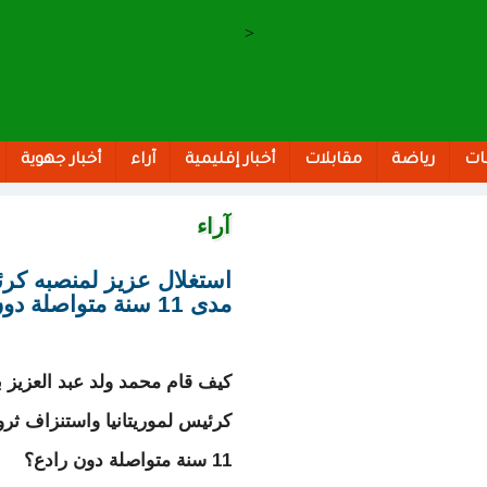
>
ات
رياضة
مقابلات
أخبار إقليمية
آراء
أخبار جهوية
آراء
استغلال عزيز لمنصبه كرئ
مدى 11 سنة متواصلة دون رادع
كيف قام محمد ولد عبد العزيز ب
كرئيس لموريتانيا واستنزاف ثرو
11 سنة متواصلة دون رادع؟