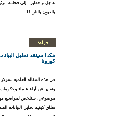
عاجل و خطير.. إلى فخامة الرئ
يالعبون بالنار..!!!
قراءة
المزيد
حول عاجل وخطير.. الى
هكذا سينقذ تحليل البيان
كورونا
في هذه المقالة العلمية سنركز
وتعبير عن آراء علماء وحكوما
موضوعي، سنلخص لمواضيع مه
نطاق كيفية تحليل البيانات الض