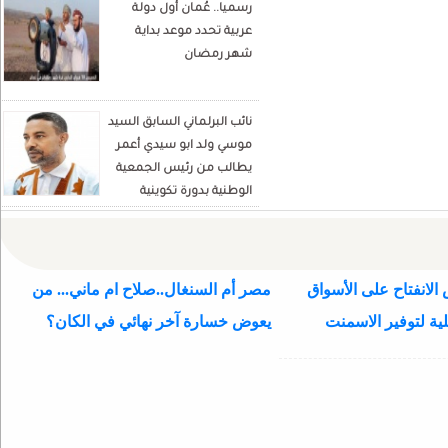
رسميا.. عُمان أول دولة
Écrivain et analyste
عربية تحدد موعد بداية
politique
شهر رمضان
نائب البرلماني السابق السيد
موسي ولد ابو سيدي أعمر
يطالب من رئيس الجمعية
الوطنية بدورة تكوينية
للنواب الجديد
الانفتاح على الأسواق
مصر أم السنغال..صلاح ام ماني... من
ية لتوفير الاسمنت
يعوض خسارة آخر نهائي في الكان؟