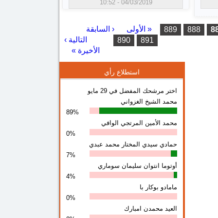
04/03/2019 - 10:52
« الأولى
‹ السابقة
…
889
888
8
…
التالية ›
890
891
الأخيرة »
استطلاع رأي
اختر مرشحك المفضل في 29 مايو
محمد الشيخ الغزواني
89%
محمد الأمين المرتجي الوافي
0%
حمادي سيدي المختار محمد عبدي
7%
أوتوما انتوان سلیمان سوماري
4%
مامادو بوكار با
0%
العيد محمدن امبارك