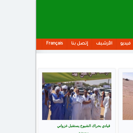
فيديو
الأرشيف
إتصل بنا
Français
قيادي بحراك الشيوخ يستقبل غزواني
ببومديد