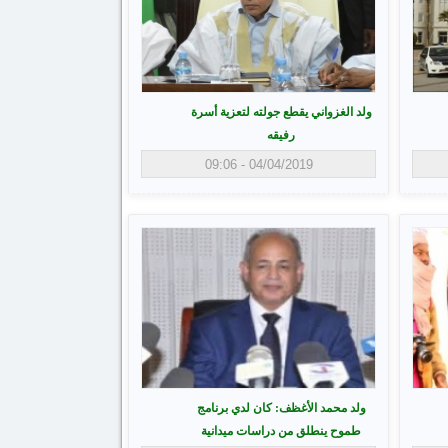
ولد الغزواني يقطع جولته لتعزية أسرة
رفيقه
04/04/2019 - 09:06
ولد محمد الأغظف: كان لدي برنامج
طموح ينطلق من دراسات ميدانية