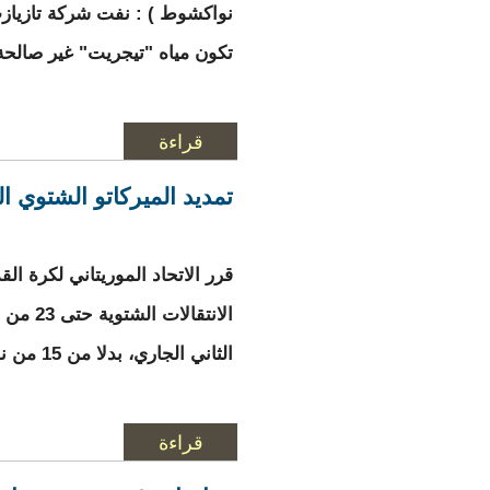
نواكشوط ) : نفت شركة تازيازت 
تكون مياه "تيجريت" غير صالحة
قراءة
المزيد
حول تازيازت تصدر ت
تمديد الميركاتو الشتوي ال
قرر الاتحاد الموريتاني لكرة الق
الانتقالات ا
الثاني الجاري، بدلا من 15 من نفس الشهر.
قراءة
المزيد
حول تمديد الميركاتو