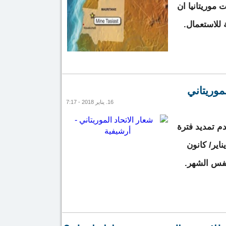
موريتانيا ان
 للاستعمال.
عميما جديدا بشأن مياه تيجريت
موريتاني
16. يناير 2018 - 7:17
دم تمديد فترة
لشتوية حتى 23 من يناير/ كانون
 الشتوي الموريتاني