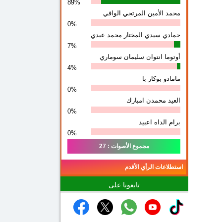
89%
محمد الأمين المرتجي الوافي
0%
حمادي سيدي المختار محمد عبدي
7%
أوتوما انتوان سلیمان سوماري
4%
مامادو بوكار با
0%
العيد محمدن امبارك
0%
برام الداه اعبيد
0%
مجموع الأصوات : 27
استطلاعات الرأي الأقدم
تابعونا على