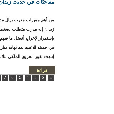
مفاجئات في حديث زيدان لل
من أهم مميزات مدرب ريال مدر
زيدان إنه مدرب متطلب يضغط ع
بإستمرار لإخراج أفضل ما فيهم 
في حديثه للاعبيه بعد نهاية مبارا
إنتهت بفوز الفريق الملكي بثلاث
قراءة
المزيد
حول مفاجئات في حدي
الصفحات
7
6
5
4
3
2
1