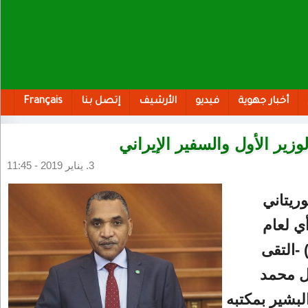
أخبار جهوية
فيديو
الأرشيف
إتصل بنا
Français
لوزير الأول والسفير الإيراني
3. يناير 2019 - 11:45
وريتاني
ي لعام
-التقى
ول محمد
لبشير بمكتبه