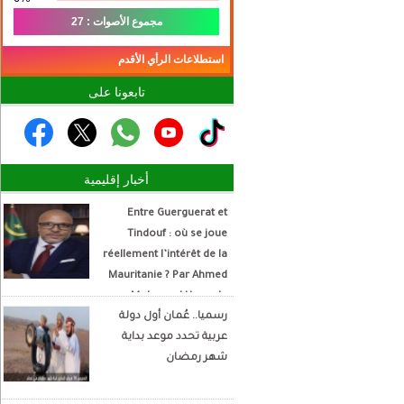
مجموع الأصوات : 27
استطلاعات الرأي الأقدم
تابعونا على
أخبار إقليمية
Entre Guerguerat et
Tindouf : où se joue
réellement l’intérêt de la
Mauritanie ? Par Ahmed
Mohamed Hamada
رسميا.. عُمان أول دولة
Écrivain et analyste
عربية تحدد موعد بداية
politique
شهر رمضان