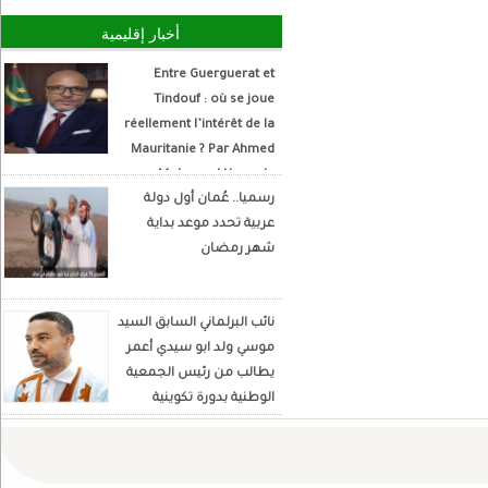
أخبار إقليمية
Entre Guerguerat et
Tindouf : où se joue
réellement l’intérêt de la
Mauritanie ? Par Ahmed
Mohamed Hamada
رسميا.. عُمان أول دولة
Écrivain et analyste
عربية تحدد موعد بداية
politique
شهر رمضان
نائب البرلماني السابق السيد
موسي ولد ابو سيدي أعمر
يطالب من رئيس الجمعية
الوطنية بدورة تكوينية
للنواب الجديد