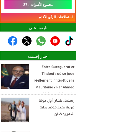
مجموع الأصوات : 27
استطلاعات الرأي الأقدم
تابعونا على
أخبار إقليمية
Entre Guerguerat et
Tindouf : où se joue
réellement l’intérêt de la
Mauritanie ? Par Ahmed
Mohamed Hamada
رسميا.. عُمان أول دولة
Écrivain et analyste
عربية تحدد موعد بداية
politique
شهر رمضان