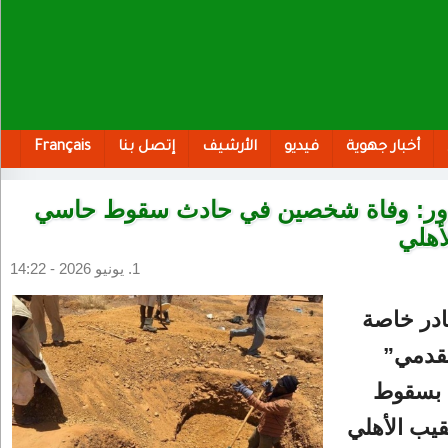
أخبار جهوية
فيديو
الأرشيف
إتصل بنا
Français
دور: وفاة شخصين في حادث سقوط حاسي
أهلي
1. يونيو 2026 - 14:22
در خاصة
قدمي”
ة بسقوط
يب الأهلي