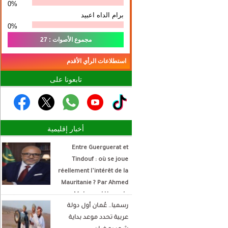
0%
برام الداه اعبيد
0%
مجموع الأصوات : 27
استطلاعات الرأي الأقدم
تابعونا على
أخبار إقليمية
Entre Guerguerat et
Tindouf : où se joue
réellement l’intérêt de la
Mauritanie ? Par Ahmed
Mohamed Hamada
رسميا.. عُمان أول دولة
Écrivain et analyste
عربية تحدد موعد بداية
politique