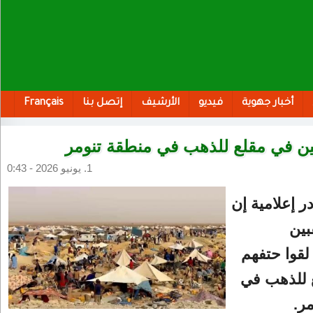
أخبار جهوية
فيديو
الأرشيف
إتصل بنا
Français
ين في مقلع للذهب في منطقة تنومر
1. يونيو 2026 - 0:43
 إعلامية إن
ين
 لقوا حتفهم
 للذهب في
مر.