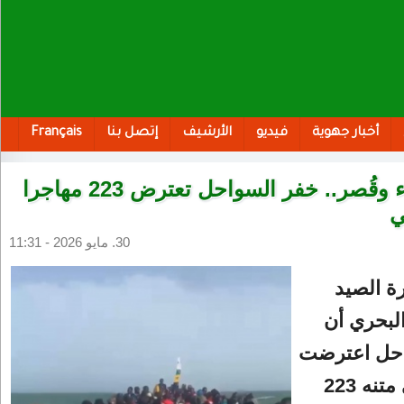
أخبار جهوية
فيديو
الأرشيف
إتصل بنا
Français
بينهم نساء وقُصر.. خفر السواحل تعترض 223 مهاجرا
ي
30. مايو 2026 - 11:31
ة الصيد
البحري أن
احل اعترضت
زورقًا على متنه 223