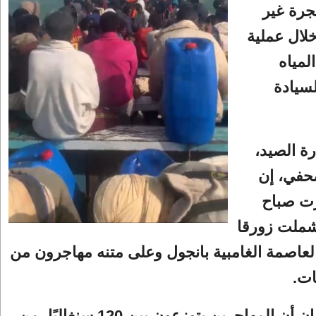
جرة غير
خلال عملية
لمياه
سيادة
ة الصيد،
حفي، إن
رت صباح
شملت زورقا
لعاصمة الغامبية بانجول وعلى متنه مهاجرون من
ت.
وأوضح البيان أن المهاجرين يتوزعون بين 120 سنغاليًا، من