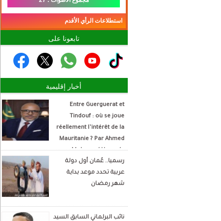
مجموع الأصوات : 27
استطلاعات الرأي الأقدم
تابعونا على
أخبار إقليمية
Entre Guerguerat et
Tindouf : où se joue
réellement l’intérêt de la
Mauritanie ? Par Ahmed
Mohamed Hamada
رسميا.. عُمان أول دولة
Écrivain et analyste
عربية تحدد موعد بداية
politique
شهر رمضان
نائب البرلماني السابق السيد