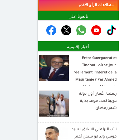
استطلاعات الرأي الأقدم
تابعونا على
أخبار إقليمية
Entre Guerguerat et
Tindouf : où se joue
réellement l’intérêt de la
Mauritanie ? Par Ahmed
Mohamed Hamada
رسميا.. عُمان أول دولة
Écrivain et analyste
عربية تحدد موعد بداية
politique
شهر رمضان
نائب البرلماني السابق السيد
موسي ولد ابو سيدي أعمر