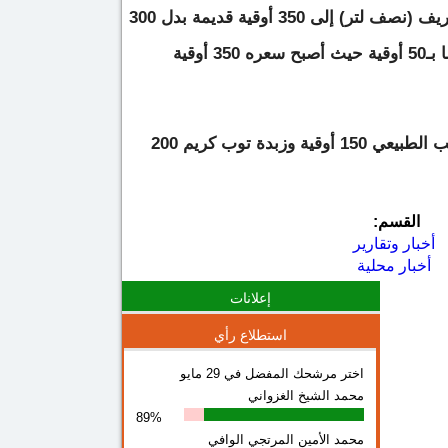
ورفعت الشركة سعر حليب الخريف (نصف لتر) إلى 350 أوقية قديمة بدل 300
أوقية قديمة، وحليب آدرس أيضا بـ50 أوقية حيث أصبح سعره 350 أوقية
وأوضحت الشركة أن سعر الرايب الطبيعي 150 أوقية وزبدة توب كريم 200
القسم:
أخبار وتقارير
أخبار محلية
إعلانات
استطلاع رأي
اختر مرشحك المفضل في 29 مايو
محمد الشيخ الغزواني
89%
محمد الأمين المرتجي الوافي