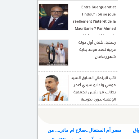
Entre Guerguerat et
Tindouf : où se joue
réellement l’intérêt de la
Mauritanie ? Par Ahmed
Mohamed Hamada
رسميا.. عُمان أول دولة
Écrivain et analyste
عربية تحدد موعد بداية
politique
شهر رمضان
نائب البرلماني السابق السيد
موسي ولد ابو سيدي أعمر
يطالب من رئيس الجمعية
الوطنية بدورة تكوينية
للنواب الجديد
اق
مصر أم السنغال..صلاح ام ماني... من