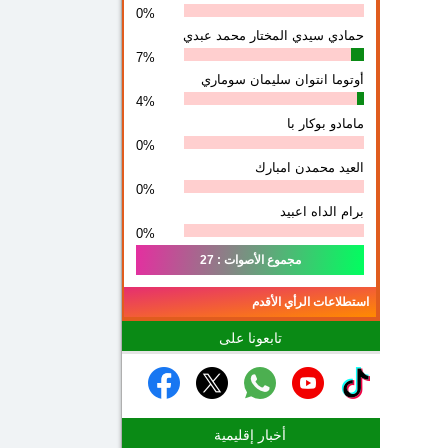
0%
حمادي سيدي المختار محمد عبدي
7%
أوتوما انتوان سلیمان سوماري
4%
مامادو بوكار با
0%
العيد محمدن امبارك
0%
برام الداه اعبيد
0%
مجموع الأصوات : 27
استطلاعات الرأي الأقدم
تابعونا على
أخبار إقليمية