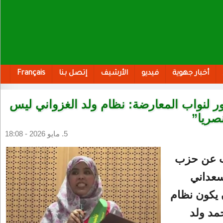
أخبار جهوية
فيديو
الأرشيف
إتصل بنا
Français
 لنواب المعارضة: نظام ولد الغزواني ليس
صريا”
5. مايو 2026 - 18:08
ب عن حزب
سعداني
 يكون نظام
مد ولد