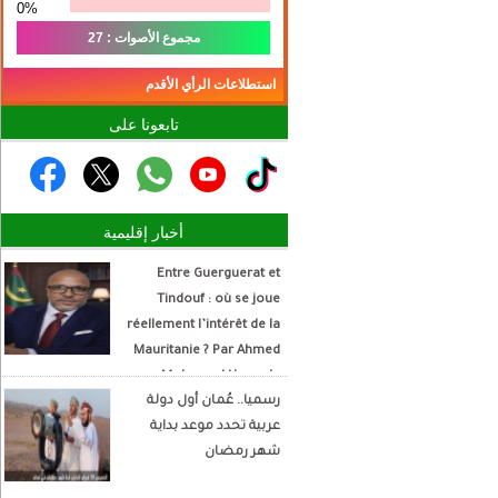
0%
مجموع الأصوات : 27
استطلاعات الرأي الأقدم
تابعونا على
أخبار إقليمية
Entre Guerguerat et
Tindouf : où se joue
réellement l’intérêt de la
Mauritanie ? Par Ahmed
Mohamed Hamada
رسميا.. عُمان أول دولة
Écrivain et analyste
عربية تحدد موعد بداية
politique
شهر رمضان